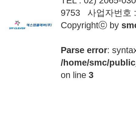
TEL : 02) 2065-0
9753 사업자번호 : 1
Copyrightⓒ by
smcl
Parse error
: synta
/home/smc/public
on line
3