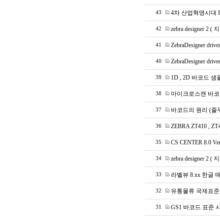
4차 산업혁명시대 
43
zebra designer 
42
ZebraDesigner drive
41
ZebraDesigner driver
40
1D , 2D 바코드 샘
39
마이크로스캔 바코
38
바코드의 원리 (줄
37
ZEBRA ZT410 , Z
36
CS CENTER 8.0 Ve
35
zebra designe
34
라벨뷰 8.xx 한글
33
유통물류 국제표준 
32
GS1 바코드 표준 
31